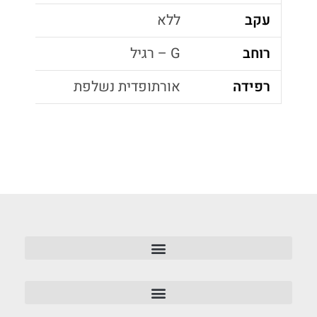
עקב
ללא
רוחב
G – רגיל
רפידה
אורתופדית נשלפת