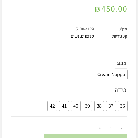
₪
450.00
מק"ט
5100-4129
קטגוריות
כפכפים
,
נשים
צבע
Cream Nappa
מידה
42
41
40
39
38
37
36
+
-