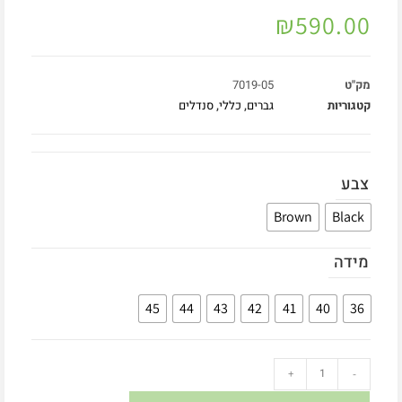
₪
590.00
מק"ט
7019-05
קטגוריות
גברים
,
כללי
,
סנדלים
צבע
Brown
Black
מידה
45
44
43
42
41
40
36
+
-