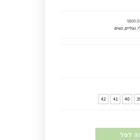
5800-0
י
,
נעליים
,
נשים
42
41
40
3
ה לסל