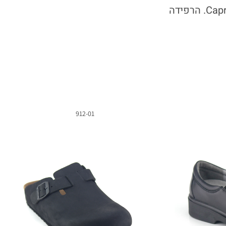
עיצוב מוקסין קלאסי, הן מספקות רוחב רחב וכוללות את טכנולוגיית Caprice onAir. הרפידה
912-01