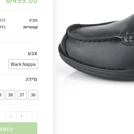
מק"ט
323
קטגוריות
כלל
צבע
Black Nappa
מידה
9
38
37
36
+
-
הוספ