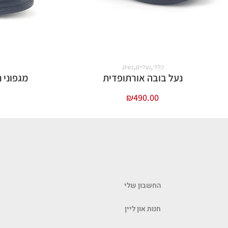
כללי
,
נעליים
,
נשים
נעל בובה אורתופדית
מגפוני 
₪
490.00
בחר אפשרויות
החשבון שלי
חנות און ליין