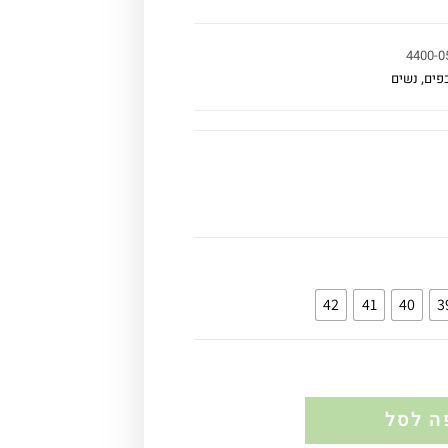
4400-0
פים
,
נשים
42
41
40
3
ה לסל