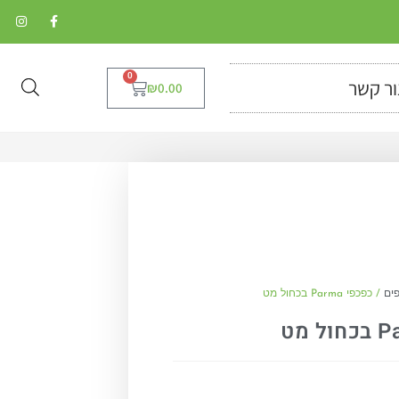
0
ור קשר
₪
0.00
ים
/ כפכפי Parma בכחול מט