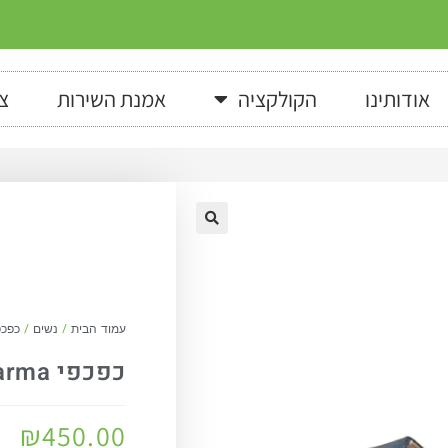
אודותינו
הקולקציה
אמנת השירות
צ
עמוד הבית
/
נשים
/
כפכפ
כפכפי Parma בכחול מט
₪
450.00