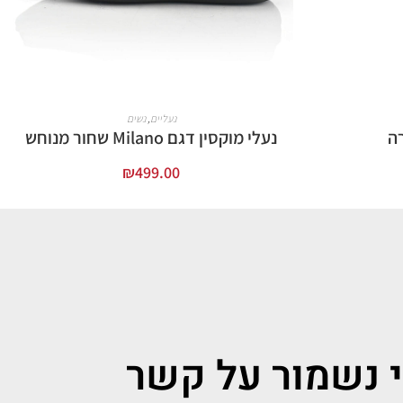
נעליים
,
נשים
רה
נעלי מוקסין דגם Milano שחור מנוחש
₪
499.00
בחר אפשרויות
י נשמור על קשר