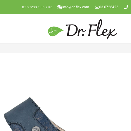
03-6726426
info@dr-flex.com
משלוח עד הבית חינם
כפכפי Parma בכחול מט