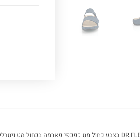
כפכפי Parma של DR.FLEX בצבע כחול מט כפכפי פארמה בכחול מט נ