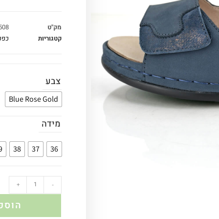
מק"ט
508
קטגוריות
כפכ
צבע
Blue Rose Gold
מידה
9
38
37
36
+
-
הוספ