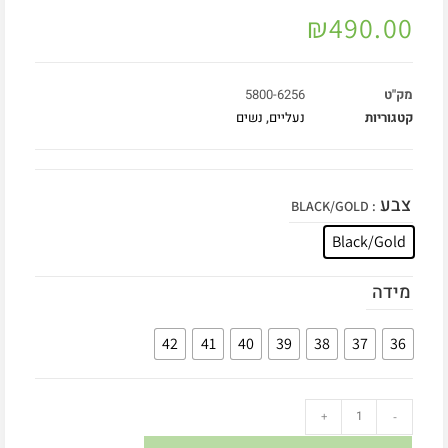
₪
490.00
מק"ט
5800-6256
קטגוריות
נעליים
,
נשים
צבע
: BLACK/GOLD
Black/Gold
מידה
42
41
40
39
38
37
36
+
-