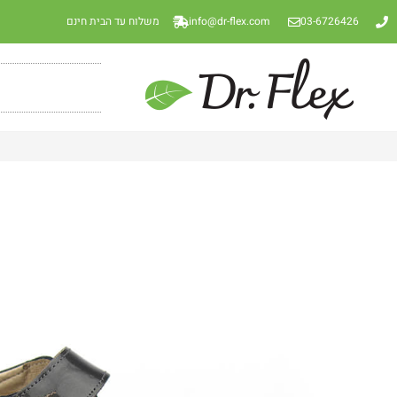
03-6726426
info@dr-flex.com
משלוח עד הבית חינם
סנדל פתוח 3 רצועות אפור לק+נובוק