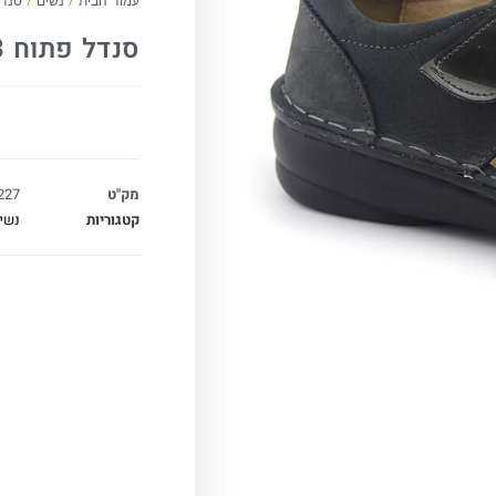
עמוד הבית
/
נשים
/
סנדל
סנדל פתוח 3 רצועות אפור לק+נובוק
מק"ט
227
קטגוריות
נשי