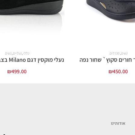
נשים
,
סנדלים
כללי
,
נעליים
,
נשים
 חורים סקוץ` שחור נפה
נעלי מוקסין דגם Milano בצבע שחור זמש
₪
499.00
₪
450.00
בחר אפשרויות
בחר אפשרויות
אודותינו