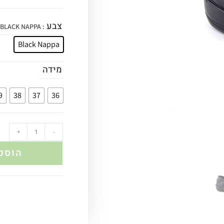
צבע
: BLACK NAPPA
Black Nappa
מידה
9
38
37
36
+
-
הוספ