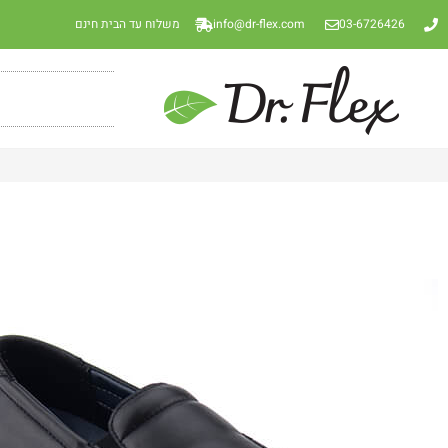
03-6726426
info@dr-flex.com
משלוח עד הבית חינם
נעלי מוקסין אורטופדיות הדגם הקלאסי