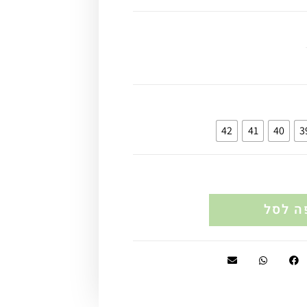
42
41
40
3
ה לסל