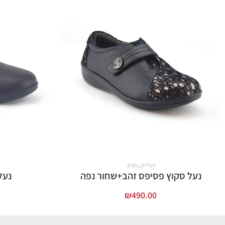
נעליים
,
נשים
נעל סקוץ פסיפס זהב+שחור נפה
נעל
₪
490.00
בחר אפשרויות