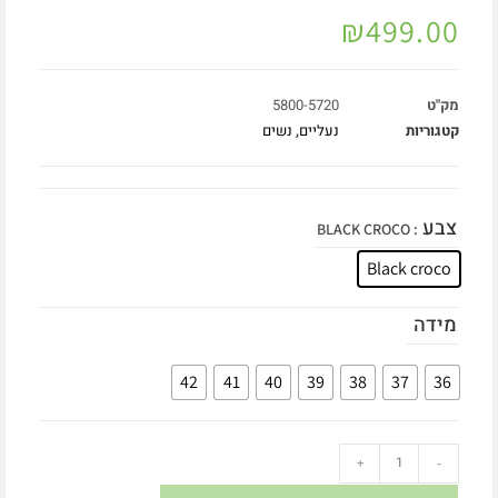
₪
499.00
מק"ט
5800-5720
קטגוריות
נעליים
,
נשים
צבע
: BLACK CROCO
Black croco
מידה
42
41
40
39
38
37
36
+
-