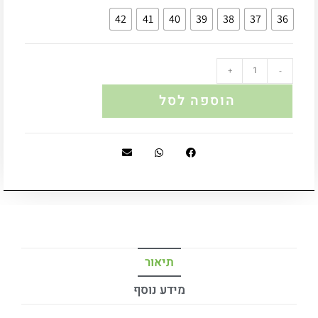
42
41
40
39
38
37
36
+
-
הוספה לסל
תיאור
מידע נוסף