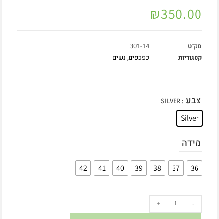
₪
350.00
מק"ט
301-14
קטגוריות
כפכפים
,
נשים
צבע
: SILVER
Silver
מידה
42
41
40
39
38
37
36
+
-