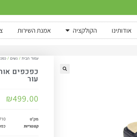
אודותינו
הקולקציה
אמנת השירות
צ
עמוד הבית
/
נשים
/
כפכפ
עור
₪
499.00
מק"ט
710
קטגוריות
כפכ