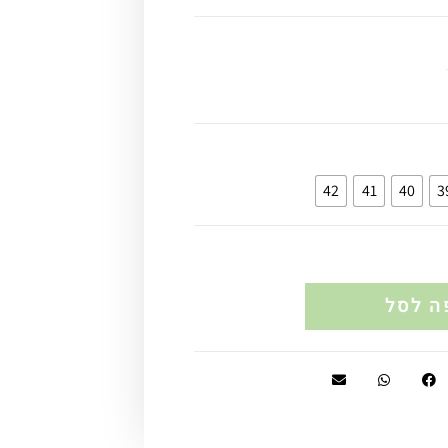
42
41
40
3
ה לסל