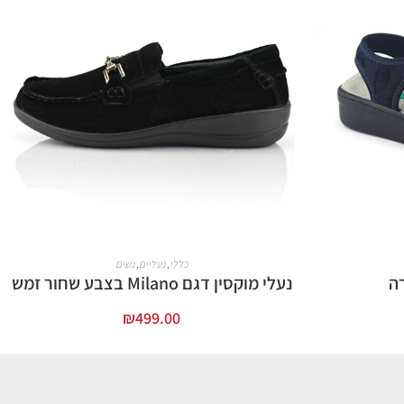
כללי
,
נעליים
,
נשים
רה
נעלי מוקסין דגם Milano בצבע שחור זמש
₪
499.00
בחר אפשרויות