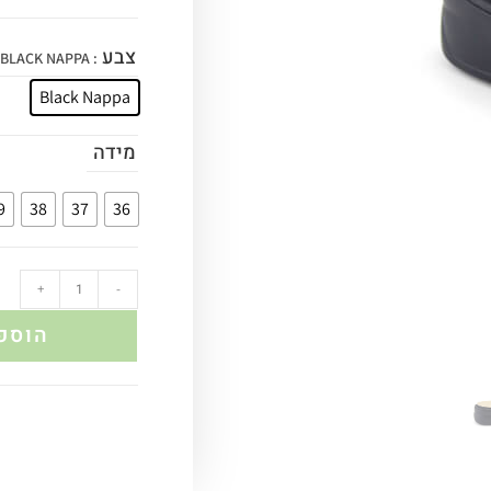
צבע
: BLACK NAPPA
Black Nappa
מידה
9
38
37
36
+
-
הוספ