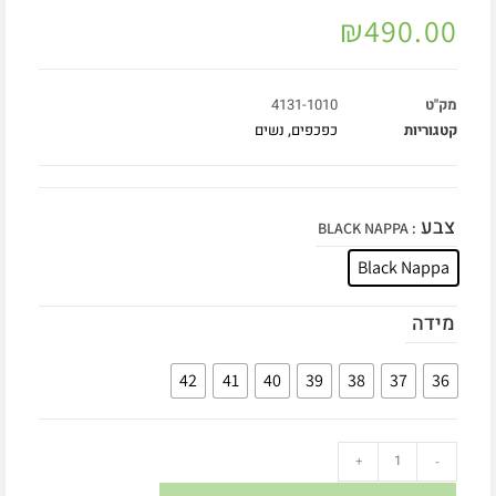
₪
490.00
מק"ט
4131-1010
קטגוריות
כפכפים
,
נשים
צבע
: BLACK NAPPA
Black Nappa
מידה
42
41
40
39
38
37
36
+
-