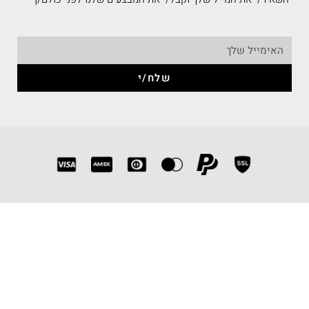
שלח/י