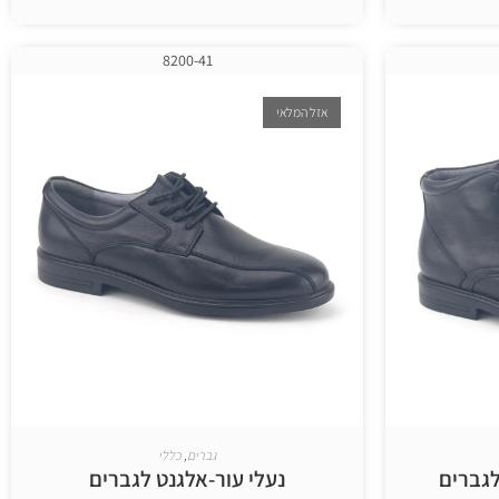
בחר אפשרויות
8200-41
אזל המלאי
גברים
,
כללי
לגברים
נעלי עור-אלגנט לגברים