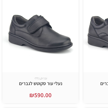
גברים
,
כללי
רים
נעלי עור סקוטש לגברים
₪
590.00
בחר אפשרויות