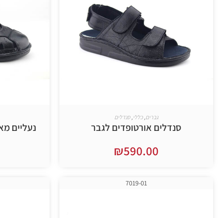
גברים
,
כללי
,
סנדלים
סנדלים אורטופדים לגבר
נעליים מא
₪
590.00
בחר אפשרויות
7019-01