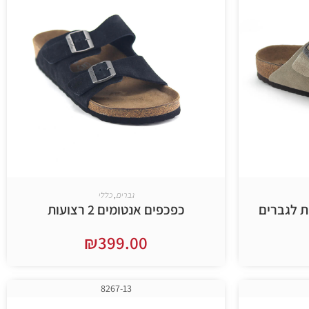
גברים
,
כללי
כפכפים אנטומים 2 רצועות
₪
399.00
בחר אפשרויות
8267-13