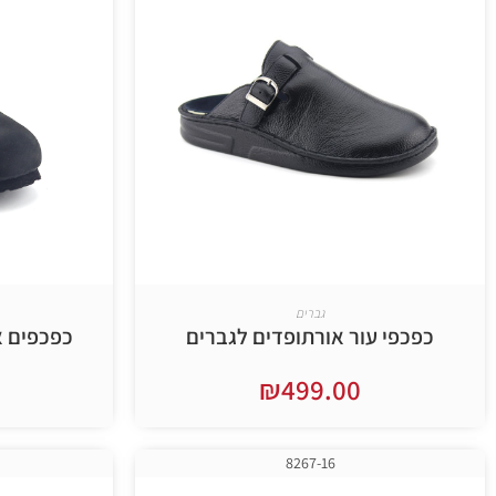
גברים
כפכפי עור אורתופדים לגברים
כפכפים א
₪
499.00
בחר אפשרויות
8267-16