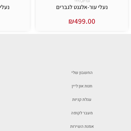
גברים
,
כללי
נעלי עור-אלגנט לגברים
נעלי
₪
499.00
בחר אפשרויות
החשבון שלי
חנות און ליין
עגלת קניות
מעבר לקופה
אמנת השירות